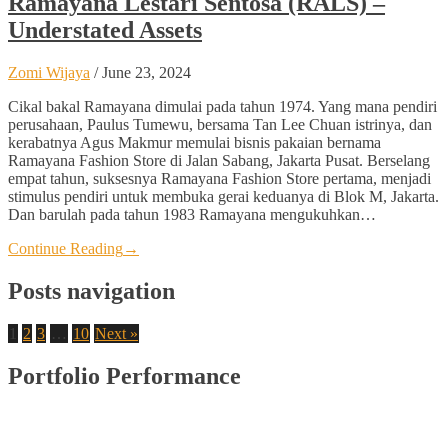
Ramayana Lestari Sentosa (RALS) –
Understated Assets
Zomi Wijaya
/
June 23, 2024
Cikal bakal Ramayana dimulai pada tahun 1974. Yang mana pendiri
perusahaan, Paulus Tumewu, bersama Tan Lee Chuan istrinya, dan
kerabatnya Agus Makmur memulai bisnis pakaian bernama
Ramayana Fashion Store di Jalan Sabang, Jakarta Pusat. Berselang
empat tahun, suksesnya Ramayana Fashion Store pertama, menjadi
stimulus pendiri untuk membuka gerai keduanya di Blok M, Jakarta.
Dan barulah pada tahun 1983 Ramayana mengukuhkan…
Continue Reading
→
Posts navigation
1
2
3
…
10
Next »
Portfolio Performance