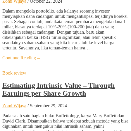
Zomi Wijaya
/
October 22, 2024
Dalam mengelola portofolio, ada kalanya seorang investor
menyiapkan dana cadangan untuk mengantisipasi terjadinya koreksi
pasar. Sebagai contoh, andaikata teman pembaca mengelola dana 1
miliar, biasanya terdapat 10%-20% (100-200 juta) dana yang
disisihkan sebagai cadangan. Dengan tujuan, baru akan
dibelanjakan ketika IHSG turun signifikan, atau lebih spesifik
seandainya saham-saham yang kita incar jatuh ke level harga
tertentu. Sayangnya, jika teman-teman hanya…
Continue Reading
→
Book review
Estimating Intrinsic Value – Through
Earnings per Share Growth
Zomi Wijaya
/
September 29, 2024
Pada salah satu bagian buku Buffettology, karya Mary Buffett dan
David Clark. Disampaikan bahwa terdapat sebuah metode yang bisa
digunakan untuk mengukur nilai intrinsik saham, yakni