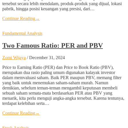
tersebut secara lebih mendalam, produk-produk yang dijual, lokasi
pabrik, hingga posisi keuangan yang presisi, dari…
Continue Reading
→
Fundamental Analysis
Two Famous Ratio: PER and PBV
Zomi Wijaya
/
December 31, 2024
Price to Earning Ratio (PER) dan Price to Book Ratio (PBV),
merupakan dua rasio paling umum digunakan kalayak investor
dalam memvaluasi saham. Baik PER maupun PBV, memang filter
yang baik untuk menemukan saham-saham murah. Namun
demikian, sebelum teman-teman mengambil keputusan membeli
sebuah saham semata-mata berdasarkan PER atau PBV yang
menarik, kita perlu menguji angka-angka tersebut. Karena tentunya,
terdapat kelebihan serta…
Continue Reading
→
Stock Analysis