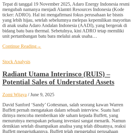
Tepat di tanggal 19 November 2025, Adaro Energy Indonesia resmi
mengubah namanya menjadi Alamtri Resources Indonesia (Kode
ticker: ADRO). Hal ini mengafirmasi fokus perusahaan ke bisnis
yang lebih hijau, setelah sebelumnya melepas kepemilikan mayoritas
di anak usaha Adaro Andalan Indonesia (AADI), yang bergerak di
bidang batu bara thermal. Sebetulnya, kini ADRO tetap memiliki
unit pertambangan batu bara melalui anak usaha…
Continue Reading
→
Stock Analysis
Radiant Utama Interinsco (RUIS) –
Potential Sales of Understated Assets
Zomi Wijaya
/
June 9, 2025
David Sanford ‘Sandy’ Gottesman, salah seorang kawan Warren
Buffett pernah mengatakan dalam sebuah interview. Suatu hari
dirinya mencoba memberikan ide saham kepada Buffett, yang
menurutnya merupakan peluang investasi sangat menarik. Namun
demikian setelah disampaikan analisa yang telah dibuatnya, reaksi
Buffett mengejutkannya. Buffett telah mengetahui perusahaan