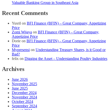
Valuable Banking Group in Southeast Asia
Recent Comments
Yusril
on
BFI Finance (BFIN) – Great Company, Appetizing
Price
Zomi Wijaya
on
BFI Finance (BFIN) – Great Company,
Appetizing Price
Dorie
on
BFI Finance (BFIN) – Great Company, Appetizing
Price
Mypresensi
on
Understanding Treasury Shares, is it Good or
Bad?
felix
on
Digging the Asset – Understanding Poultry Industries
Archives
June 2026
November 2025
June 2025
December 2024
November 2024
October 2024
September 2024