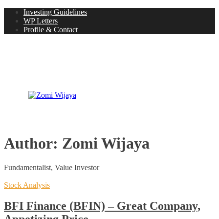
Investing Guidelines
WP Letters
Profile & Contact
Author:
Zomi Wijaya
Fundamentalist, Value Investor
Stock Analysis
BFI Finance (BFIN) – Great Company,
Appetizing Price