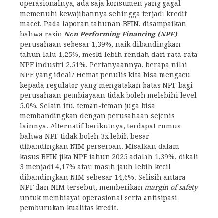
operasionalnya, ada saja konsumen yang gagal
memenuhi kewajibannya sehingga terjadi kredit
macet. Pada laporan tahunan BFIN, disampaikan
bahwa rasio
Non Performing Financing (NPF)
perusahaan sebesar 1,39%, naik dibandingkan
tahun lalu 1,25%, meski lebih rendah dari rata-rata
NPF industri 2,51%. Pertanyaannya, berapa nilai
NPF yang ideal? Hemat penulis kita bisa mengacu
kepada regulator yang mengatakan batas NPF bagi
perusahaan pembiayaan tidak boleh melebihi level
5,0%. Selain itu, teman-teman juga bisa
membandingkan dengan perusahaan sejenis
lainnya. Alternatif berikutnya, terdapat rumus
bahwa NPF tidak boleh 3x lebih besar
dibandingkan NIM perseroan. Misalkan dalam
kasus BFIN jika NPF tahun 2025 adalah 1,39%, dikali
3 menjadi 4,17% atau masih jauh lebih kecil
dibandingkan NIM sebesar 14,6%. Selisih antara
NPF dan NIM tersebut, memberikan
margin of safety
untuk membiayai operasional serta antisipasi
pemburukan kualitas kredit.