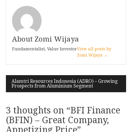
About Zomi Wijaya
Fundamentalist, Value Investor
View all posts by
Zomi Wijaya →
Post
Alamtri Resources Indonesia (ADRO) – Growing
Prospects from Aluminium Segment
navigation
3 thoughts on “
BFI Finance
(BFIN) – Great Company,
Appetizing Price
”