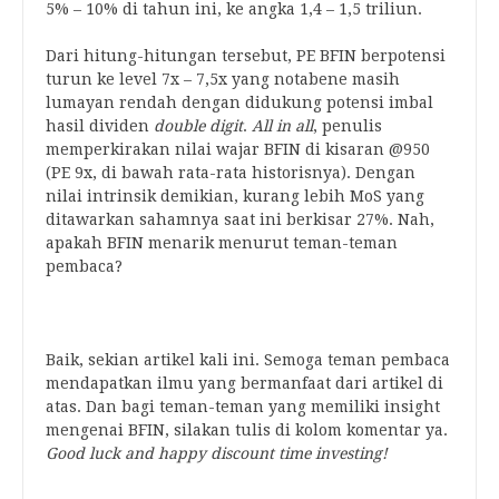
5% – 10% di tahun ini, ke angka 1,4 – 1,5 triliun.
Dari hitung-hitungan tersebut, PE BFIN berpotensi
turun ke level 7x – 7,5x yang notabene masih
lumayan rendah dengan didukung potensi imbal
hasil dividen
double digit
.
All in all
, penulis
memperkirakan nilai wajar BFIN di kisaran @950
(PE 9x, di bawah rata-rata historisnya). Dengan
nilai intrinsik demikian, kurang lebih MoS yang
ditawarkan sahamnya saat ini berkisar 27%. Nah,
apakah BFIN menarik menurut teman-teman
pembaca?
.
Baik, sekian artikel kali ini. Semoga teman pembaca
mendapatkan ilmu yang bermanfaat dari artikel di
atas. Dan bagi teman-teman yang memiliki insight
mengenai BFIN, silakan tulis di kolom komentar ya.
Good luck and happy discount time investing!