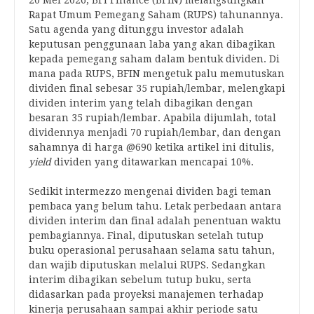
20 Mei 2026, BFI Finance (BFIN) melangsungkan
Rapat Umum Pemegang Saham (RUPS) tahunannya.
Satu agenda yang ditunggu investor adalah
keputusan penggunaan laba yang akan dibagikan
kepada pemegang saham dalam bentuk dividen. Di
mana pada RUPS, BFIN mengetuk palu memutuskan
dividen final sebesar 35 rupiah/lembar, melengkapi
dividen interim yang telah dibagikan dengan
besaran 35 rupiah/lembar. Apabila dijumlah, total
dividennya menjadi 70 rupiah/lembar, dan dengan
sahamnya di harga @690 ketika artikel ini ditulis,
yield
dividen yang ditawarkan mencapai 10%.
Sedikit intermezzo mengenai dividen bagi teman
pembaca yang belum tahu. Letak perbedaan antara
dividen interim dan final adalah penentuan waktu
pembagiannya. Final, diputuskan setelah tutup
buku operasional perusahaan selama satu tahun,
dan wajib diputuskan melalui RUPS. Sedangkan
interim dibagikan sebelum tutup buku, serta
didasarkan pada proyeksi manajemen terhadap
kinerja perusahaan sampai akhir periode satu