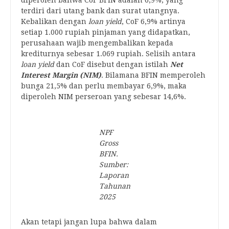
diperoleh bahwa CoF BFIN adalah 6,9%, yang
terdiri dari utang bank dan surat utangnya.
Kebalikan dengan
loan yield
, CoF 6,9% artinya
setiap 1.000 rupiah pinjaman yang didapatkan,
perusahaan wajib mengembalikan kepada
krediturnya sebesar 1.069 rupiah. Selisih antara
loan yield
dan CoF disebut dengan istilah
Net
Interest Margin (NIM)
. Bilamana BFIN memperoleh
bunga 21,5% dan perlu membayar 6,9%, maka
diperoleh NIM perseroan yang sebesar 14,6%.
NPF
Gross
BFIN.
Sumber:
Laporan
Tahunan
2025
Akan tetapi jangan lupa bahwa dalam