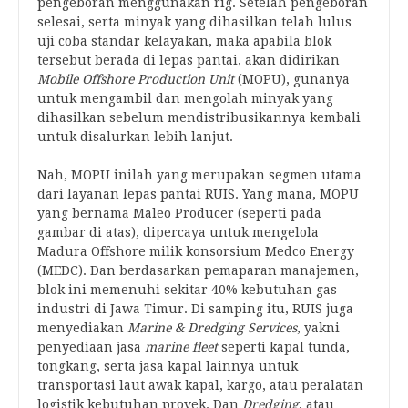
pengeboran menggunakan rig. Setelah pengeboran
selesai, serta minyak yang dihasilkan telah lulus
uji coba standar kelayakan, maka apabila blok
tersebut berada di lepas pantai, akan didirikan
Mobile Offshore Production Unit
(MOPU), gunanya
untuk mengambil dan mengolah minyak yang
dihasilkan sebelum mendistribusikannya kembali
untuk disalurkan lebih lanjut.
Nah, MOPU inilah yang merupakan segmen utama
dari layanan lepas pantai RUIS. Yang mana, MOPU
yang bernama Maleo Producer (seperti pada
gambar di atas), dipercaya untuk mengelola
Madura Offshore milik konsorsium Medco Energy
(MEDC). Dan berdasarkan pemaparan manajemen,
blok ini memenuhi sekitar 40% kebutuhan gas
industri di Jawa Timur. Di samping itu, RUIS juga
menyediakan
Marine & Dredging Services
, yakni
penyediaan jasa
marine fleet
seperti kapal tunda,
tongkang, serta jasa kapal lainnya untuk
transportasi laut awak kapal, kargo, atau peralatan
logistik kebutuhan proyek. Dan
Dredging
, atau