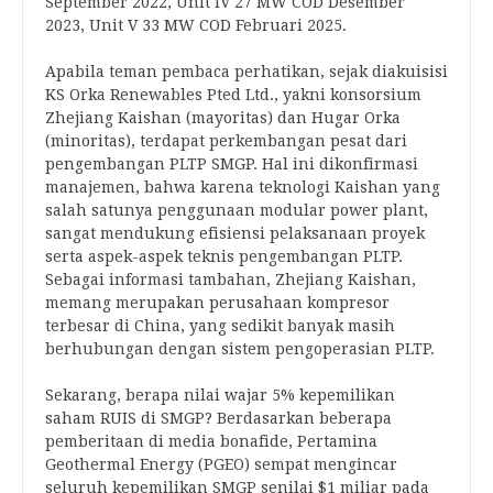
September 2022, Unit IV 27 MW COD Desember
2023, Unit V 33 MW COD Februari 2025.
Apabila teman pembaca perhatikan, sejak diakuisisi
KS Orka Renewables Pted Ltd., yakni konsorsium
Zhejiang Kaishan (mayoritas) dan Hugar Orka
(minoritas), terdapat perkembangan pesat dari
pengembangan PLTP SMGP. Hal ini dikonfirmasi
manajemen, bahwa karena teknologi Kaishan yang
salah satunya penggunaan modular power plant,
sangat mendukung efisiensi pelaksanaan proyek
serta aspek-aspek teknis pengembangan PLTP.
Sebagai informasi tambahan, Zhejiang Kaishan,
memang merupakan perusahaan kompresor
terbesar di China, yang sedikit banyak masih
berhubungan dengan sistem pengoperasian PLTP.
Sekarang, berapa nilai wajar 5% kepemilikan
saham RUIS di SMGP? Berdasarkan beberapa
pemberitaan di media bonafide, Pertamina
Geothermal Energy (PGEO) sempat mengincar
seluruh kepemilikan SMGP senilai $1 miliar pada