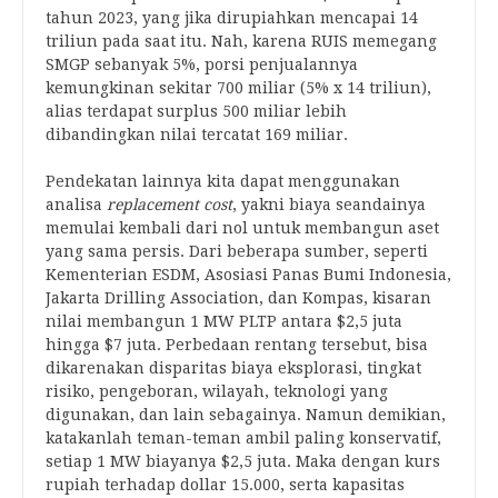
tahun 2023, yang jika dirupiahkan mencapai 14
triliun pada saat itu. Nah, karena RUIS memegang
SMGP sebanyak 5%, porsi penjualannya
kemungkinan sekitar 700 miliar (5% x 14 triliun),
alias terdapat surplus 500 miliar lebih
dibandingkan nilai tercatat 169 miliar.
Pendekatan lainnya kita dapat menggunakan
analisa
replacement cost
, yakni biaya seandainya
memulai kembali dari nol untuk membangun aset
yang sama persis. Dari beberapa sumber, seperti
Kementerian ESDM, Asosiasi Panas Bumi Indonesia,
Jakarta Drilling Association, dan Kompas, kisaran
nilai membangun 1 MW PLTP antara $2,5 juta
hingga $7 juta. Perbedaan rentang tersebut, bisa
dikarenakan disparitas biaya eksplorasi, tingkat
risiko, pengeboran, wilayah, teknologi yang
digunakan, dan lain sebagainya. Namun demikian,
katakanlah teman-teman ambil paling konservatif,
setiap 1 MW biayanya $2,5 juta. Maka dengan kurs
rupiah terhadap dollar 15.000, serta kapasitas