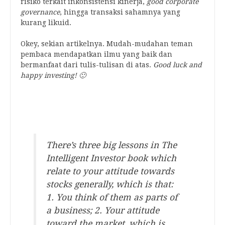
risiko terkait inkonsistensi kinerja,
good corporate
governance
, hingga transaksi sahamnya yang
kurang likuid.
Okey, sekian artikelnya. Mudah-mudahan teman
pembaca mendapatkan ilmu yang baik dan
bermanfaat dari tulis-tulisan di atas.
Good luck and
happy investing! 🙂
.
.
There’s three big lessons in The
Intelligent Investor book which
relate to your attitude towards
stocks generally, which is that:
1. You think of them as parts of
a business; 2. Your attitude
toward the market, which is