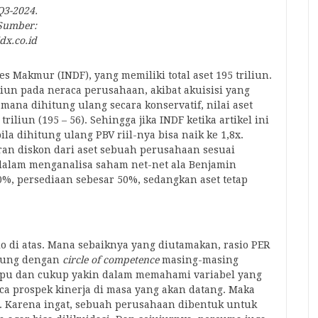
Q3-2024.
Sumber:
idx.co.id
s Makmur (INDF), yang memiliki total aset 195 triliun.
liun pada neraca perusahaan, akibat akuisisi yang
mana dihitung ulang secara konservatif, nilai aset
iun (195 – 56). Sehingga jika INDF ketika artikel ini
ila dihitung ulang PBV riil-nya bisa naik ke 1,8x.
an diskon dari aset sebuah perusahaan sesuai
dalam menganalisa saham net-net ala Benjamin
%, persediaan sebesar 50%, sedangkan aset tetap
o di atas. Mana sebaiknya yang diutamakan, rasio PER
ntung dengan
circle of competence
masing-masing
mpu dan cukup yakin dalam memahami variabel yang
a prospek kinerja di masa yang akan datang. Maka
. Karena ingat, sebuah perusahaan dibentuk untuk