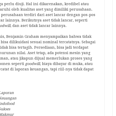
a perlu diuji. Hal ini dikarenakan, kredibel atau
aruhi oleh kualitas aset yang dimiliki perusahaan.
perusahaan terdiri dari aset lancar dengan pos-pos
ar lainnya. Berikutnya aset tidak lancar, seperti
odwill
, dan aset tidak lancar lainnya.
ysis, Benjamin Graham menyampaikan bahwa tidak
bisa dilikuidasi sesuai nominal tercatatnya. Sebagai
dak bisa tertagih. Persediaan, bisa jadi terdapat
runan nilai. Aset tetap, ada potensi mesin yang
aman, atau jikapun dijual memerlukan proses yang
mponen seperti
goodwill
, biaya dibayar di muka, atau
atat di laporan keuangan, tapi riil-nya tidak dapat
Laporan
Keuangan
Indofood
Sukses
Makmur