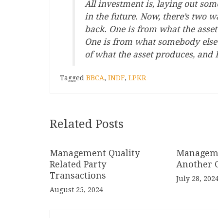
All investment is, laying out s
in the future. Now, there’s two w
back. One is from what the asset 
One is from what somebody else wi
of what the asset produces, and I
Tagged
BBCA
,
INDF
,
LPKR
Related Posts
Management Quality –
Manageme
Related Party
Another C
Transactions
July 28, 202
August 25, 2024