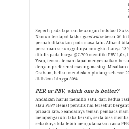
Seperti pada laporan keuangan Indofood Sukse
Namun terdapat faktor
goodwill
sebesar 56 tri
pernah dilakukan pada masa lalu. Alhasil bila
perseroan sesungguhnya mungkin hanya 139 tril
ditulis pada harga @7.700 memiliki PBV 1,0x, b
Yeap, teman-teman dapat menyesuaikan besar
dengan preferensi masing-masing. Misalkan 
Graham, beliau mendiskon piutang sebesar 20
didiskon hingga 80%.
PER or PBV, which one is better?
Andaikan harus memilih satu, dari kedua rasi
atau PBV? Hemat penulis hal tersebut berga
pribadi kita. Seandainya teman pembaca ma
mempengaruhi laba bersih, serta bisa membac
sebaiknya kita lebih mengutamakan rasio PER