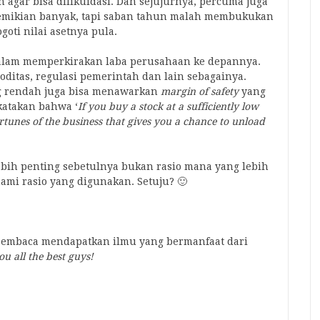
gar bisa dilikuidasi. Dan sejujurnya, percuma juga
demikian banyak, tapi saban tahun malah membukukan
oti nilai asetnya pula.
dalam memperkirakan laba perusahaan ke depannya.
moditas, regulasi pemerintah dan lain sebagainya.
 rendah juga bisa menawarkan
margin of safety
yang
katakan bahwa ‘
If you buy a stock at a sufficiently low
ortunes of the business that gives you a chance to unload
ebih penting sebetulnya bukan rasio mana yang lebih
mi rasio yang digunakan. Setuju? 🙂
n pembaca mendapatkan ilmu yang bermanfaat dari
u all the best guys!