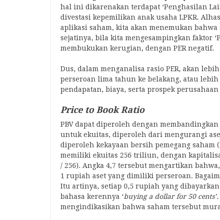
hal ini dikarenakan terdapat ‘Penghasilan La
divestasi kepemilikan anak usaha LPKR. Alhasi
aplikasi saham, kita akan menemukan bahwa 
sejatinya, bila kita mengesampingkan faktor
membukukan kerugian, dengan PER negatif.
Dus, dalam menganalisa rasio PER, akan lebih
perseroan lima tahun ke belakang, atau lebih
pendapatan, biaya, serta prospek perusahaan
Price to Book Ratio
PBV dapat diperoleh dengan membandingkan n
untuk ekuitas, diperoleh dari mengurangi a
diperoleh kekayaan bersih pemegang saham (Ek
memiliki ekuitas 256 triliun, dengan kapitalis
/ 256). Angka 4,7 tersebut mengartikan bahw
1 rupiah aset yang dimiliki perseroan. Bagai
Itu artinya, setiap 0,5 rupiah yang dibayark
bahasa kerennya ‘
buying a dollar for 50 cents’
mengindikasikan bahwa saham tersebut murah