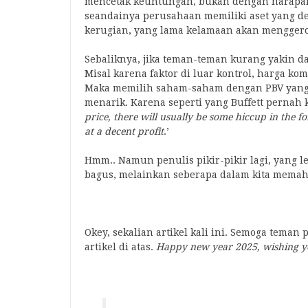
mencetak keuntungan, bukan dengan harapan a
seandainya perusahaan memiliki aset yang 
kerugian, yang lama kelamaan akan menggerog
Sebaliknya, jika teman-teman kurang yakin 
Misal karena faktor di luar kontrol, harga ko
Maka memilih saham-saham dengan PBV yang
menarik. Karena seperti yang Buffett pernah 
price, there will usually be some hiccup in the f
at a decent profit
.’
Hmm.. Namun penulis pikir-pikir lagi, yang l
bagus, melainkan seberapa dalam kita memaha
.
Okey, sekalian artikel kali ini. Semoga tema
artikel di atas.
Happy new year 2025,
wishing yo
.