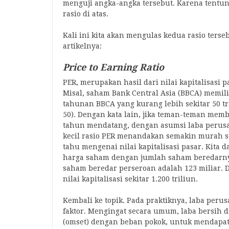
menguji angka-angka tersebut. Karena tentun
rasio di atas.
Kali ini kita akan mengulas kedua rasio terse
artikelnya:
Price to Earning Ratio
PER, merupakan hasil dari nilai kapitalisasi
Misal, saham Bank Central Asia (BBCA) memilik
tahunan BBCA yang kurang lebih sekitar 50 tri
50). Dengan kata lain, jika teman-teman memb
tahun mendatang, dengan asumsi laba perusa
kecil rasio PER menandakan semakin murah s
tahu mengenai nilai kapitalisasi pasar. Kita
harga saham dengan jumlah saham beredarnya.
saham beredar perseroan adalah 123 miliar. 
nilai kapitalisasi sekitar 1.200 triliun.
Kembali ke topik. Pada praktiknya, laba peru
faktor. Mengingat secara umum, laba bersih 
(omset) dengan beban pokok, untuk mendapatk