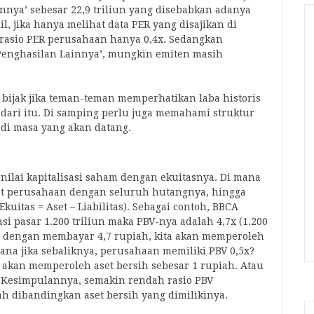
innya’ sebesar 22,9 triliun yang disebabkan adanya
l, jika hanya melihat data PER yang disajikan di
rasio PER perusahaan hanya 0,4x. Sedangkan
 ‘Penghasilan Lainnya’, mungkin emiten masih
 bijak jika teman-teman memperhatikan laba historis
 dari itu. Di samping perlu juga memahami struktur
 di masa yang akan datang.
ilai kapitalisasi saham dengan ekuitasnya. Di mana
set perusahaan dengan seluruh hutangnya, hingga
uitas = Aset – Liabilitas). Sebagai contoh, BBCA
asi pasar 1.200 triliun maka PBV-nya adalah 4,7x (1.200
a, dengan membayar 4,7 rupiah, kita akan memperoleh
mana jika sebaliknya, perusahaan memiliki PBV 0,5x?
an akan memperoleh aset bersih sebesar 1 rupiah. Atau
. Kesimpulannya, semakin rendah rasio PBV
 dibandingkan aset bersih yang dimilikinya.