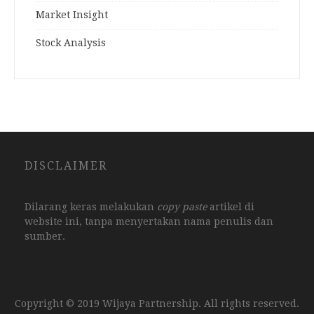
Market Insight
Stock Analysis
DISCLAIMER
Dilarang keras melakukan
copy paste
artikel di
website ini, tanpa menyertakan nama penulis dan
sumber.
Copyright © 2019 Wijaya Partnership. All rights reserved.