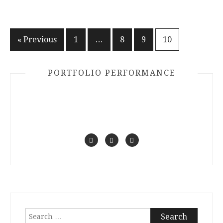
Posts
« Previous
1
…
8
9
10
navigation
PORTFOLIO PERFORMANCE
Search