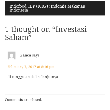
Post
Indofood CBP (ICBP) : Indomie Makanan
Indonesia
navigation
1 thought on “
Investasi
Saham
”
Panca
says:
February 7, 2017 at 8:16 pm
di tunggu artikel selanjutnya
Comments are closed.