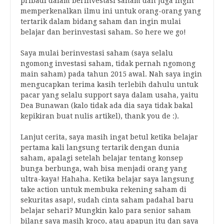
pribadi dalam berinvestasi saham dan juga ingin
memperkenalkan ilmu ini untuk orang-orang yang
tertarik dalam bidang saham dan ingin mulai
belajar dan berinvestasi saham. So here we go!
Saya mulai berinvestasi saham (saya selalu
ngomong investasi saham, tidak pernah ngomong
main saham) pada tahun 2015 awal. Nah saya ingin
mengucapkan terima kasih terlebih dahulu untuk
pacar yang selalu support saya dalam usaha, yaitu
Dea Bunawan (kalo tidak ada dia saya tidak bakal
kepikiran buat nulis artikel), thank you de :).
Lanjut cerita, saya masih ingat betul ketika belajar
pertama kali langsung tertarik dengan dunia
saham, apalagi setelah belajar tentang konsep
bunga berbunga, wah bisa menjadi orang yang
ultra-kaya! Hahaha. Ketika belajar saya langsung
take action untuk membuka rekening saham di
sekuritas asap!, sudah cinta saham padahal baru
belajar sehari? Mungkin kalo para senior saham
bilang saya masih kroco, atau apapun itu dan saya