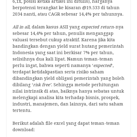
6,1x, posisi ketika artikel ini ditulis), harganya
berpotensi terangkat ke kisaran @19.533 di tahun
2034 nanti, atau CAGR sebesar 14,4% per tahunnya.
All in all,
dalam kasus ASII yang
expected return
-nya
sebesar 14,4% per tahun, penulis menganggap
valuasi tersebut cukup atraktif. Karena jika kita
bandingkan dengan yield surat hutang pemerintah
Indonesia yang saat ini berkisar 7% per tahun,
selisihnya dua kali lipat. Namun teman-teman
perlu ingat, bahwa seperti namanya ‘
expected
‘,
terdapat ketidakpastian serta risiko saham
dibandingkan yield obligasi pemerintah yang boleh
dibilang ‘
risk free’
. Sehingga metode perhitungan
nilai intrinsik di atas, baiknya hanya sebatas untuk
melengkapi analisa kita terhadap bisnis, prospek,
industri, manajemen, dan lainnya, dari satu saham
tertentu.
Berikut adalah file excel yang dapat teman-teman
download: