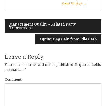
Zomi Wijaya →
Post
Management Quality – Related Party
Transactions
navigation
Optimizing Gain from Idle Cash
Leave a Reply
Your email address will not be published.
Required fields
are marked
*
Comment