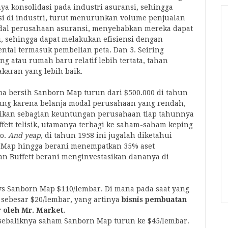
nya konsolidasi pada industri asuransi, sehingga
i di industri, turut menurunkan volume penjualan
dal perusahaan asuransi, menyebabkan mereka dapat
i, sehingga dapat melakukan efisiensi dengan
tal termasuk pembelian peta. Dan 3. Seiring
atau rumah baru relatif lebih tertata, tahan
akaran yang lebih baik.
laba bersih Sanborn Map turun dari $500.000 di tahun
tung karena belanja modal perusahaan yang rendah,
ikan sebagian keuntungan perusahaan tiap tahunnya
uffett telisik, utamanya terbagi ke saham-saham keping
ko.
And yeap
, di tahun 1958 ini jugalah diketahui
 Map hingga berani menempatkan 35% aset
san Buffett berani menginvestasikan dananya di
0 vs Sanborn Map $110/lembar. Di mana pada saat yang
 sebesar $20/lembar, yang artinya
bisnis pembuatan
r oleh Mr. Market.
 sebaliknya saham Sanborn Map turun ke $45/lembar.