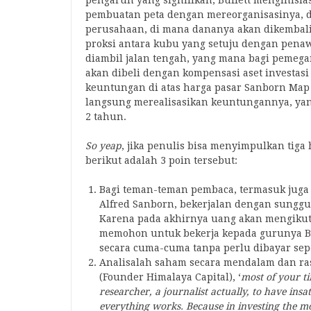
pengaruh yang signifikan, Buffett menginisia
pembuatan peta dengan mereorganisasinya, da
perusahaan, di mana dananya akan dikemba
proksi antara kubu yang setuju dengan penaw
diambil jalan tengah, yang mana bagi pemeg
akan dibeli dengan kompensasi aset investasi
keuntungan di atas harga pasar Sanborn Ma
langsung merealisasikan keuntungannya, ya
2 tahun.
So yeap
, jika penulis bisa menyimpulkan tiga 
berikut adalah 3 poin tersebut:
Bagi teman-teman pembaca, termasuk juga p
Alfred Sanborn, bekerjalan dengan sung
Karena pada akhirnya uang akan mengikuti
memohon untuk bekerja kepada gurunya Be
secara cuma-cuma tanpa perlu dibayar se
Analisalah saham secara mendalam dan ras
(Founder Himalaya Capital), ‘
most of your ti
researcher, a journalist actually, to have insa
everything works. Because in investing the mo