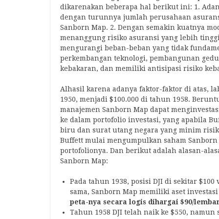
dikarenakan beberapa hal berikut ini: 1. Ada
dengan turunnya jumlah perusahaan asurans
Sanborn Map. 2. Dengan semakin kuatnya mo
menanggung risiko asuransi yang lebih tingg
mengurangi beban-beban yang tidak fundamen
perkembangan teknologi, pembangunan gedung 
kebakaran, dan memiliki antisipasi risiko keb
Alhasil karena adanya faktor-faktor di atas, 
1950, menjadi $100.000 di tahun 1958. Berun
manajemen Sanborn Map dapat menginvestas
ke dalam portofolio investasi, yang apabila B
biru dan surat utang negara yang minim risi
Buffett mulai mengumpulkan saham Sanborn
portofolionya. Dan berikut adalah alasan-ala
Sanborn Map:
Pada tahun 1938, posisi DJI di sekitar $10
sama, Sanborn Map memiliki aset investasi
peta-nya secara logis dihargai $90/lemba
Tahun 1958 DJI telah naik ke $550, namun