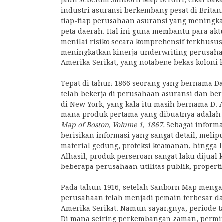
Jauh sebelum Sanborn Map berdiri, cikal baka
industri asuransi berkembang pesat di Britan
tiap-tiap perusahaan asuransi yang meningk
peta daerah. Hal ini guna membantu para akt
menilai risiko secara komprehensif terkhusu
meningkatkan kinerja underwriting perusahaa
Amerika Serikat, yang notabene bekas koloni k
Tepat di tahun 1866 seorang yang bernama Da
telah bekerja di perusahaan asuransi dan b
di New York, yang kala itu masih bernama D. 
mana produk pertama yang dibuatnya adalah
Map of Boston,
Volume 1, 1867.
Sebagai inform
berisikan informasi yang sangat detail, melipu
material gedung, proteksi keamanan, hingga le
Alhasil, produk perseroan sangat laku dijua
beberapa perusahaan utilitas publik, propert
Pada tahun 1916, setelah Sanborn Map mengak
perusahaan telah menjadi pemain terbesar d
Amerika Serikat. Namun sayangnya, periode ta
Di mana seiring perkembangan zaman, permin