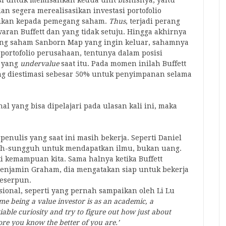
si untuk memisahkan kedua unit bisnisnya, yaitu
n segera merealisasikan investasi portofolio
likan kepada pemegang saham.
Thus
, terjadi perang
aran Buffett dan yang tidak setuju. Hingga akhirnya
ang saham Sanborn Map yang ingin keluar, sahamnya
 portofolio perusahaan, tentunya dalam posisi
p yang
undervalue
saat itu. Pada momen inilah Buffett
ng diestimasi sebesar 50% untuk penyimpanan selama
hal yang bisa dipelajari pada ulasan kali ini, maka
enulis yang saat ini masih bekerja. Seperti Daniel
guh-sungguh untuk mendapatkan ilmu, bukan uang.
 kemampuan kita. Sama halnya ketika Buffett
njamin Graham, dia mengatakan siap untuk bekerja
peserpun.
ional, seperti yang pernah sampaikan oleh Li Lu
me being a value investor is as an academic, a
tiable curiosity and try to figure out how just about
re you know the better of you are.’