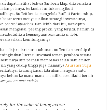
an dapat melihat bahwa Sanborn Map, dikarenakan
atan petanya, terlambat untuk mengikuti
iknya, Buffett ketika mengelola Buffett Partnership,
 besar terus menyesuaikan strategi investasinya,
 ke
control situations
. Dan lebih dari itu, meskipun
asan mengenai ‘perang proksi’ yang terjadi, namun di
ang membutuhkan kemampuan komunikasi, lobi,
merealisasikan keuntungannya.
ta pelajari dari surat tahunan Buffett Partnership di
 meningkatkan literasi investasi teman pembaca semua.
sebelumnya kita pernah membahas salah satu emiten
ersih yang cukup tinggi juga, namanya
Asuransi Tugu
 berikutnya, kemungkinan kita akan mengulas satu
anya belum ke mana-mana, memiliki aset likuid bersih
 see you on next article!
ely for the sake of being active.