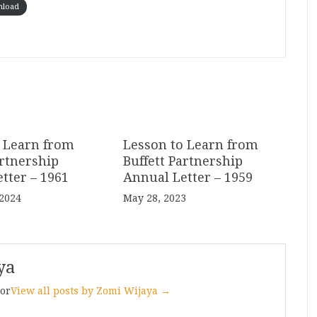
load
 Learn from
Lesson to Learn from
artnership
Buffett Partnership
tter – 1961
Annual Letter – 1959
 2024
May 28, 2023
ya
tor
View all posts by Zomi Wijaya →