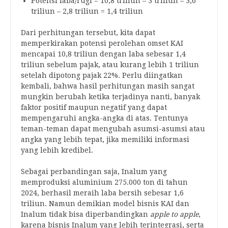
Potensi laba/rugi = 10,8 triliun – 3 triliun – 3,6
triliun – 2,8 triliun = 1,4 triliun
Dari perhitungan tersebut, kita dapat
memperkirakan potensi perolehan omset KAI
mencapai 10,8 triliun dengan laba sebesar 1,4
triliun sebelum pajak, atau kurang lebih 1 triliun
setelah dipotong pajak 22%. Perlu diingatkan
kembali, bahwa hasil perhitungan masih sangat
mungkin berubah ketika terjadinya nanti, banyak
faktor positif maupun negatif yang dapat
mempengaruhi angka-angka di atas. Tentunya
teman-teman dapat mengubah asumsi-asumsi atau
angka yang lebih tepat, jika memiliki informasi
yang lebih kredibel.
Sebagai perbandingan saja, Inalum yang
memproduksi aluminium 275.000 ton di tahun
2024, berhasil meraih laba bersih sebesar 1,6
triliun. Namun demikian model bisnis KAI dan
Inalum tidak bisa diperbandingkan
apple to apple
,
karena bisnis Inalum yang lebih terintegrasi, serta