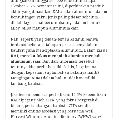
ditingkatkan hingga 500.000 ton/tahun sampai
Oktober 2026. Sementara ini, diperkirakan produk
akhir yang dihasilkan KAI adalah aluminium dalam
bentuk ingot, yakni jenis paling dasar sebelum
diolah lagi sesuai peruntukannya dalam bentuk
alloy, billet maupun aluminium cair.
Nah, seperti yang teman-teman ketahui bahwa
terdapat beberapa tahapan proses pengolahan
bauksit guna menciptakan aluminium. Dalam kasus
KAI, mereka fokus mengolah alumina menjadi
aluminium saja
. Dan dari informasi tersebut
tentunya kita perlu berpikir kritis, bagaimana
dengan kepastian suplai bahan bakunya nanti?
Mengingat ADRO dalam hal ini tidak memiliki
tambang bauksit.
Jika teman pembaca perhatikan, 12,5% kepemilikan
KAI dipegang oleh CITA, yang fokus bergerak di
bidang pertambangan bauksit. CITA sendiri
memiliki entitas asosiasi yang bernama Well
Harvest Winning Alumina Refinery (WHW) yang